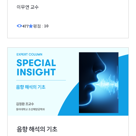
이무연 교수
10
477
평점 :
음향 해석의 기초