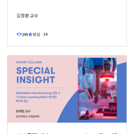
김정환 교수
10
295
평점 :