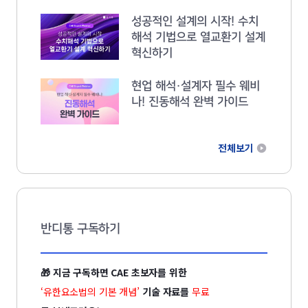
성공적인 설계의 시작! 수치
해석 기법으로 열교환기 설계
혁신하기
직무
*
현업 해석·설계자 필수 웨비
나! 진동해석 완벽 가이드
전체보기
직함
*
귀사에서 사용하고 있는 CAE 프로그램이 있으십니까?
*
반디통 구독하기
🎁
지금 구독하면 CAE 초보자를 위한
‘유한요소법의 기본 개념’
기술 자료를
무료
개인정보 수집 및 이용동의 (필수)
자세히보기
*