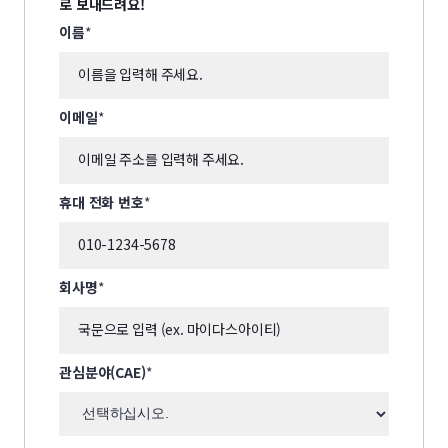
로 보내드려요!
마케팅수신동의(email/SMS) (필수)
자세히보기
*
이름
*
이메일
*
휴대 전화 번호
*
회사명
*
관심분야(CAE)
*