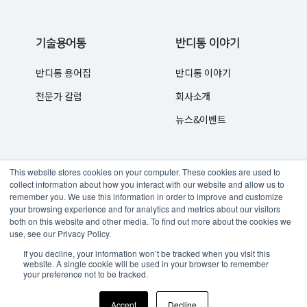
기술용어통
반디통 이야기
반디통 용어집
반디통 이야기
전문가 칼럼
회사소개
뉴스&이벤트
This website stores cookies on your computer. These cookies are used to
collect information about how you interact with our website and allow us to
remember you. We use this information in order to improve and customize
your browsing experience and for analytics and metrics about our visitors
구독하기
체험판 신청
문의하기
개인정보보호정책
both on this website and other media. To find out more about the cookies we
use, see our Privacy Policy.
If you decline, your information won’t be tracked when you visit this
website. A single cookie will be used in your browser to remember
your preference not to be tracked.
Copyright © SINCE 1989 MIDAS Information
Accept
Decline
Technology Co., Ltd. All rights reserved.