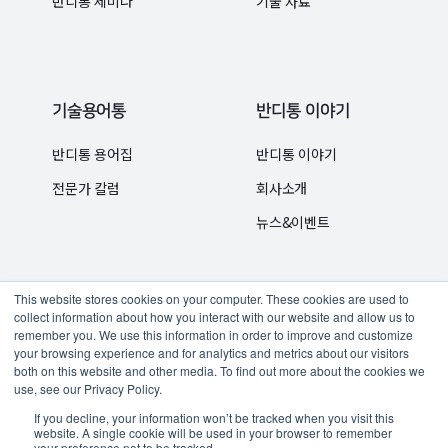
반디통 세미나
기술 자료
기술용어통
반디통 이야기
반디통 용어집
반디통 이야기
전문가 칼럼
회사소개
뉴스&이벤트
This website stores cookies on your computer. These cookies are used to
collect information about how you interact with our website and allow us to
remember you. We use this information in order to improve and customize
your browsing experience and for analytics and metrics about our visitors
구독하기
체험판 신청
문의하기
개인정보보호정책
both on this website and other media. To find out more about the cookies we
use, see our Privacy Policy.
If you decline, your information won’t be tracked when you visit this
website. A single cookie will be used in your browser to remember
your preference not to be tracked.