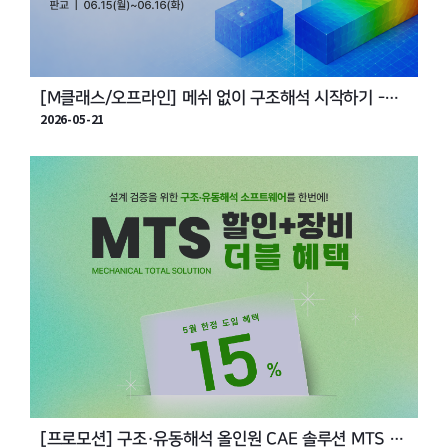
[M클래스/오프라인] 메쉬 없이 구조해석 시작하기 -
2026-05-21
MeshFree 실습 교육
[프로모션] 구조·유동해석 올인원 CAE 솔루션 MTS 할