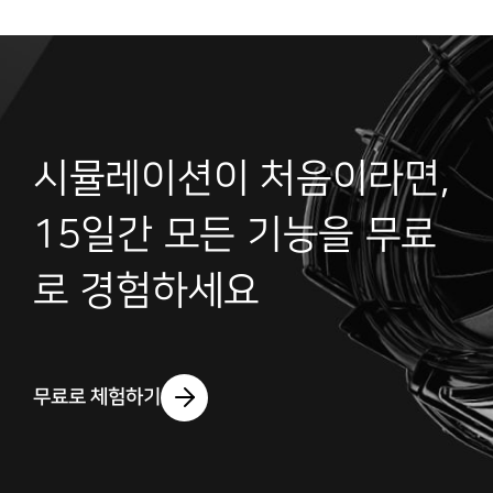
귀사에서 사용하고 있는 CAE 프로그램이 있으십니까?
*
직무
*
시뮬레이션이 처음이라면,
15일간 모든 기능을 무료
직함
*
로 경험하세요
개인정보 수집 및 이용동의 (필수)
*
자세히보기
마케팅수신동의(email/SMS) (필수)
*
자세히보기
무료로 체험하기