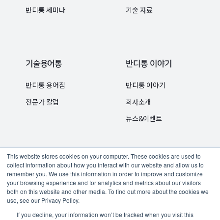
반디통 세미나
기술 자료
기술용어통
반디통 이야기
반디통 용어집
반디통 이야기
전문가 칼럼
회사소개
뉴스&이벤트
This website stores cookies on your computer. These cookies are used to
collect information about how you interact with our website and allow us to
remember you. We use this information in order to improve and customize
your browsing experience and for analytics and metrics about our visitors
구독하기
체험판 신청
문의하기
개인정보보호정책
both on this website and other media. To find out more about the cookies we
use, see our Privacy Policy.
If you decline, your information won’t be tracked when you visit this